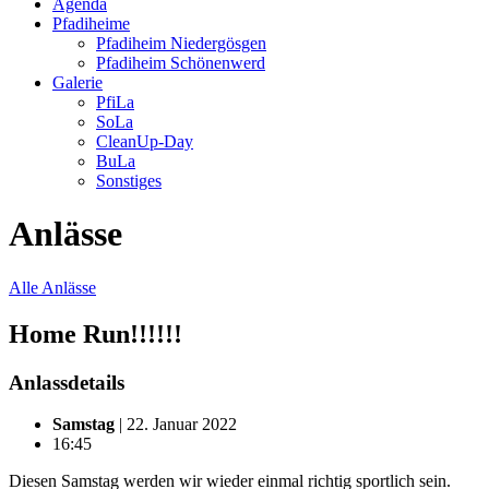
Agenda
Pfadiheime
Pfadiheim Niedergösgen
Pfadiheim Schönenwerd
Galerie
PfiLa
SoLa
CleanUp-Day
BuLa
Sonstiges
Anlässe
Alle Anlässe
Home Run!!!!!!
Anlassdetails
Samstag
| 22. Januar 2022
16:45
Diesen Samstag werden wir wieder einmal richtig sportlich sein.