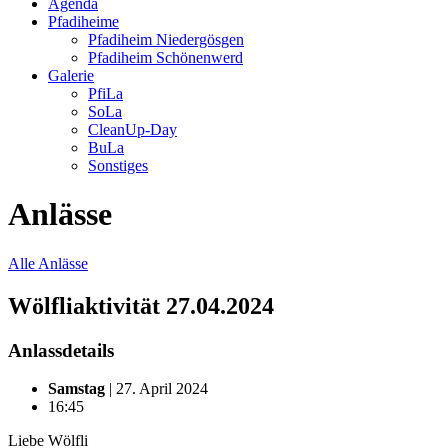
Agenda
Pfadiheime
Pfadiheim Niedergösgen
Pfadiheim Schönenwerd
Galerie
PfiLa
SoLa
CleanUp-Day
BuLa
Sonstiges
Anlässe
Alle Anlässe
Wölfliaktivität 27.04.2024
Anlassdetails
Samstag
| 27. April 2024
16:45
Liebe Wölfli